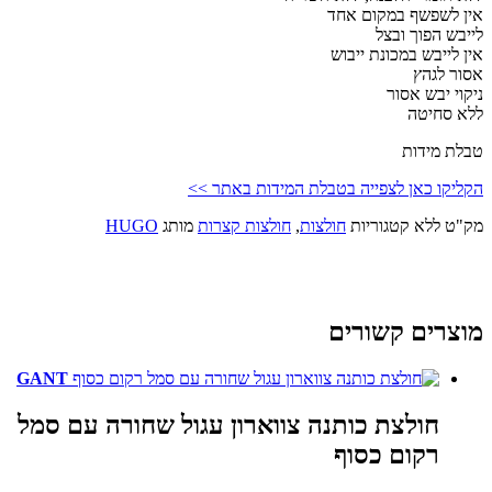
אין לשפשף במקום אחד
לייבש הפוך ובצל
אין לייבש במכונת ייבוש
אסור לגהץ
ניקוי יבש אסור
ללא סחיטה
טבלת מידות
הקליקו כאן לצפייה בטבלת המידות באתר >>
מק"ט
ללא
קטגוריות
חולצות
,
חולצות קצרות
מותג
HUGO
מוצרים קשורים
GANT
חולצת כותנה צווארון עגול שחורה עם סמל
המלאי אזל
רקום כסוף