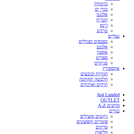
ברמודה
בגדי ים
אלגנט
דגמ"ח
ג'ינס
טרנינג
נעליים
כפכפים וסנדלים
אלגנט
אופנה
ספורט
סניקרס
אקססוריז
חגורות וכובעים
הלבשה תחתונה
תיקים וארנקים
Just Landed
OUTLET
מותגים A-Z
בגדים
ג'קטים ומעילים
פוטרים וקפוצונים
סריגים
חליפות