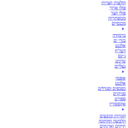
חולצות קצרות
פולו ארוך
פולו קצר
מכופתרות
מכנסיים
ברמודה
בגדי ים
אלגנט
דגמ"ח
ג׳ינס
טרנינג
נעליים
אופנה
אלגנט
כפכפים וסנדלים
סניקרס
ספורט
אקססוריז
חגורות וכובעים
הלבשה תחתונה
תיקים וארנקים