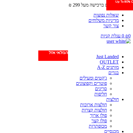
Up To 80% O
Up To 80% O
Up To 80% O
משלוחים חינם ברכישה מעל 299 ₪
שאלות נפוצות
מדיניות משלוחים
צור קשר
0
₪
0
עגלת קניות
המלאי אזל
Just Landed
OUTLET
מותגים A-Z
בגדים
ג'קטים ומעילים
פוטרים וקפוצונים
סריגים
חליפות
חולצות
חולצות ארוכות
חולצות קצרות
פולו ארוך
פולו קצר
מכופתרות
מכנסיים