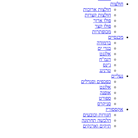
חולצות
חולצות ארוכות
חולצות קצרות
פולו ארוך
פולו קצר
מכופתרות
מכנסיים
ברמודה
בגדי ים
אלגנט
דגמ"ח
ג'ינס
טרנינג
נעליים
כפכפים וסנדלים
אלגנט
אופנה
ספורט
סניקרס
אקססוריז
חגורות וכובעים
הלבשה תחתונה
תיקים וארנקים