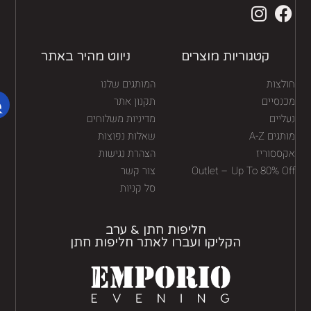
קטגוריות מוצרים
ניווט מהיר באתר
לצות
המותגים שלנו
נסיים
תקנון אתר
יים
מדיניות משלוחים
גים A-Z
שאלות נפוצות
ססוריז
הצהרת נגישות
Outlet – Up To 80% O
צור קשר
סל קניות
חליפות חתן & ערב
הקליקו ועברו לאתר חליפות חתן