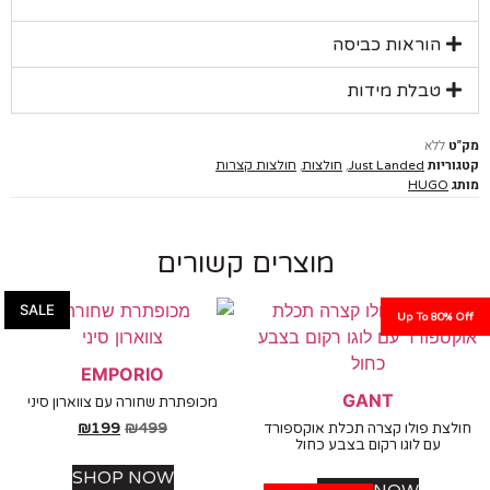
הוראות כביסה
טבלת מידות
ללא
יות
,
,
Just Landed
חולצות
חולצות קצרות
HUGO
מוצרים קשורים
SALE
Up To 80%
EMPORIO
GANT
מכופתרת שחורה עם צווארון סיני
₪
199
₪
499
צת פולו קצרה תכלת אוקספורד
עם לוגו רקום בצבע כחול
SHOP NOW