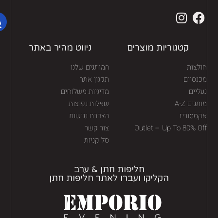
קטגוריות מוצרים
ניווט מהיר באתר
לצות
המותגים שלנו
נסיים
תקנון אתר
יים
מדיניות משלוחים
גים A-Z
שאלות נפוצות
ססוריז
הצהרת נגישות
Outlet – Up To 80% O
צור קשר
סל קניות
חליפות חתן & ערב
הקליקו ועברו לאתר חליפות חתן