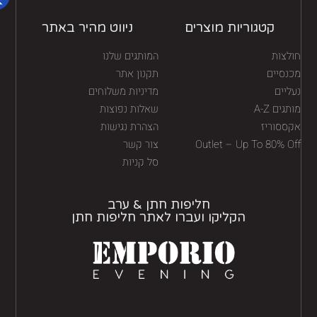
קטגוריות מוצרים
ניווט מהיר באתר
לצות
המותגים שלנו
נסיים
תקנון אתר
יים
מדיניות משלוחים
גים A-Z
שאלות נפוצות
ססוריז
הצהרת נגישות
Outlet – Up To 80% O
צור קשר
סל קניות
חליפות חתן & ערב
הקליקו ועברו לאתר חליפות חתן