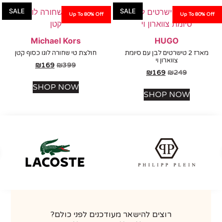
SALE
SALE
Up To 80% Off
Up To 80%
Michael Kors
HUGO
מארז 2 טישרטים לבן עם סיומת
חולצת טי שחורה לוגו כסוף קטן
צווארון וי
₪
169
₪
399
₪
169
₪
249
SHOP NOW
SHOP NOW
רוצים להישאר מעודכנים לפני כולם?