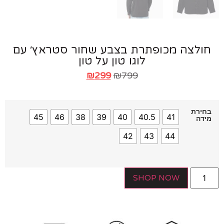
ולצה מכופתרת בצבע שחור סטראץ׳ עם
לוגו טון על טון
₪
299
₪
799
ירת
45
46
38
39
40
40.5
41
דה
42
43
44
SHOP NOW