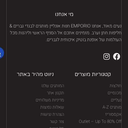
מי אנחנו
נעים מאוד, אנחנו EMPORIO חנות אונליין מותגים לבגדי גברים &
יפות חתן וערב. מזמינים אתכם אל הסניף הראשי וליהנות מכל
ולמות של אופנת בוטיק איכותית לגברים.
קטגוריות מוצרים
ניווט מהיר באתר
לצות
המותגים שלנו
נסיים
תקנון אתר
יים
מדיניות משלוחים
גים A-Z
שאלות נפוצות
ססוריז
הצהרת נגישות
Outlet – Up To 80% O
צור קשר