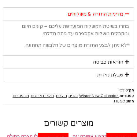
מדיניות החזרה & משלוחים
רו בשיטת המשלוח המועדפת עליכם – קונים היום
קבלים משלוח אקספרס עד פתח הדלת!
א ניתן לבצע החזרת מוצרים של הלבשה תחתונה.
הוראות כביסה
טבלת מידות
ללא
יות
,
,
,
,
Winter New Collection
בגדים
חולצות
חולצות ארוכות
מכופתרות
HUGO
מוצרים קשורים