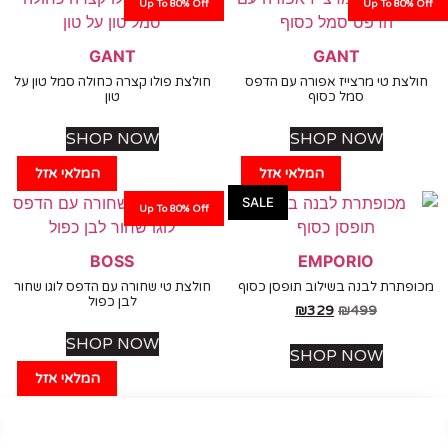
Up To 80% Off
Up To 80%
GANT
GANT
צת טי מרצייז אפורה עם הדפס
חולצת פולו קצרה כחולה סמל טון על
סמל כסוף
טון
SHOP NOW
SHOP NOW
המלאי אזל
המלאי אזל
SALE
Up To 80% Off
BOSS
EMPORIO
תרת לבנה בשילוב תופסן כסוף
חולצת טי שחורה עם הדפס לוגו שחור
לבן כפול
₪
329
₪
499
SHOP NOW
SHOP NOW
המלאי אזל