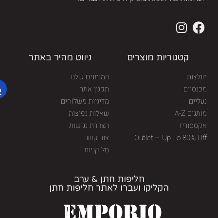
קטגוריות מוצרים
ניווט מהיר באתר
לצות
המותגים שלנו
נסיים
תקנון אתר
יים
מדיניות משלוחים
גים A-Z
שאלות נפוצות
ססוריז
הצהרת נגישות
Outlet – Up To 80% O
צור קשר
סל קניות
חליפות חתן & ערב
הקליקו ועברו לאתר חליפות חתן