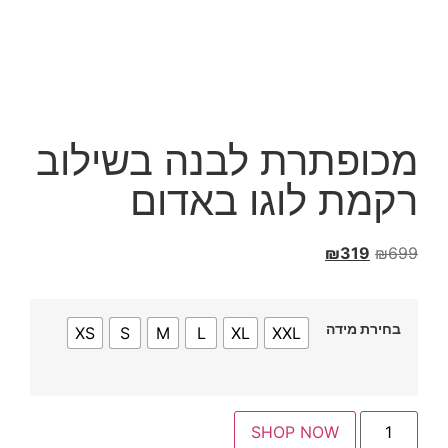
פתרת לבנה בשילוב
ת לוגו באדום
₪
319
ת מידה
XS
S
M
L
XL
XXL
SHOP NOW