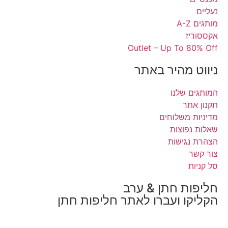
ז
Outlet – Up To 
 מהיר באתר
 שלנו
ר
משלוחים
פוצות
גישות
ת חתן & ערב
ו ועברו לאתר חליפות חתן