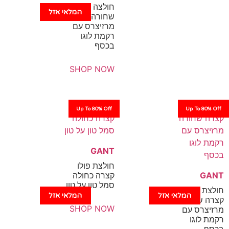
חולצה קצרה
המלאי אזל
שחורה
מרזיצרס עם
רקמת לוגו
בכסף
SHOP NOW
Up To 80% Off
Up
GANT
חולצת פולו
קצרה כחולה
סמל טון על טון
ו
מלאי אזל
המלאי אזל
רה
SHOP NOW
עם