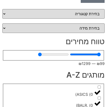
מחירים
₪
129
A-Z
)
ASICS
)
BALR.