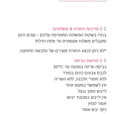
יניות החזרה & משלוחים
שיטת המשלוח המועדפת עליכם – קונים היום
ם משלוח אקספרס עד פתח הדלת!
תן לבצע החזרת מוצרים של הלבשה תחתונה.
ראות כביסה
דינה במכונה עד-30°C
בעים כהים בנפרד
מרי הלבנה, ללא השריה
פשף במקום אחד
הפוך ובצל
בש במכונת ייבוש
גהץ
בש אסור