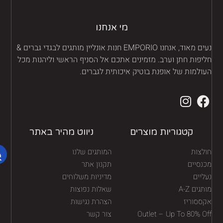
מי אנחנו
נעים מאוד, אנחנו EMPORIO חנות אונליין מותגים לבגדי גברים &
יפות חתן וערב. מזמינים אתכם אל הסניף הראשי וליהנות מכל
ולמות של אופנת בוטיק איכותית לגברים.
קטגוריות מוצרים
ניווט מהיר באתר
לצות
המותגים שלנו
נסיים
תקנון אתר
יים
מדיניות משלוחים
גים A-Z
שאלות נפוצות
ססוריז
הצהרת נגישות
Outlet – Up To 80% O
צור קשר