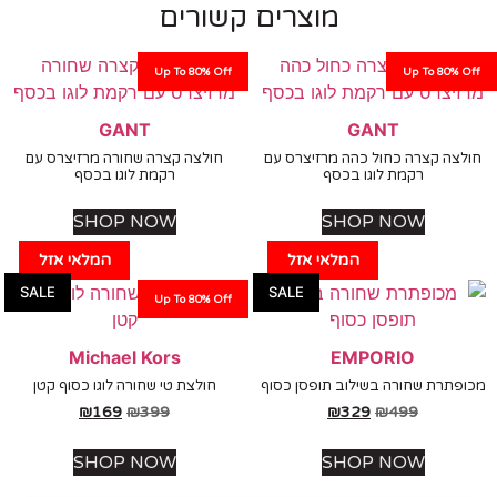
מוצרים קשורים
Up To 80% Off
Up To 80%
GANT
GANT
ה קצרה כחול כהה מרזיצרס עם
חולצה קצרה שחורה מרזיצרס עם
רקמת לוגו בכסף
רקמת לוגו בכסף
SHOP NOW
SHOP NOW
המלאי אזל
המלאי אזל
SALE
SALE
Up To 80% Off
Michael Kors
EMPORIO
תרת שחורה בשילוב תופסן כסוף
חולצת טי שחורה לוגו כסוף קטן
₪
169
₪
399
₪
329
₪
499
SHOP NOW
SHOP NOW