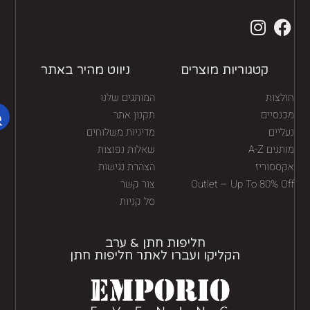
קטגוריות מוצרים
ניווט מהיר באתר
לצות
המותגים שלנו
נסיים
תקנון אתר
יים
מדיניות משלוחים
גים A-Z
שאלות נפוצות
ססוריז
הצהרת נגישות
Outlet – Up To 80% O
צור קשר
סל קניות
חליפות חתן & ערב
הקליקו ועברו לאתר חליפות חתן