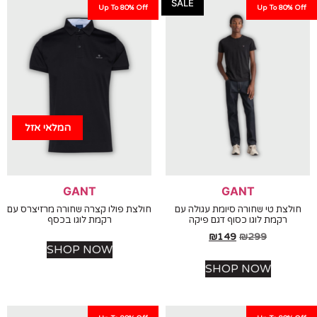
SALE
Up To 80% Off
Up To 80%
המלאי אזל
GANT
GANT
צת טי שחורה סיומת עגולה עם
חולצת פולו קצרה שחורה מרזיצרס עם
רקמת לוגו כסוף דגם פיקה
רקמת לוגו בכסף
₪
149
₪
299
SHOP NOW
SHOP NOW