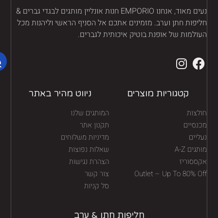
נעים מאוד, אנחנו EMPORIO חנות אונליין מותגים לבגדי גברים &
יפות חתן וערב. מזמינים אתכם אל הסניף הראשי וליהנות מכל
ולמות של אופנת בוטיק איכותית לגברים.
קטגוריות מוצרים
ניווט מהיר באתר
לצות
המותגים שלנו
נסיים
תקנון אתר
יים
מדיניות משלוחים
גים A-Z
שאלות נפוצות
ססוריז
הצהרת נגישות
Outlet – Up To 80% O
צור קשר
סל קניות
חליפות חתן & ערב