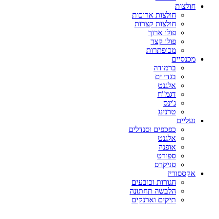
חולצות
חולצות ארוכות
חולצות קצרות
פולו ארוך
פולו קצר
מכופתרות
מכנסיים
ברמודה
בגדי ים
אלגנט
דגמ"ח
ג'ינס
טרנינג
נעליים
כפכפים וסנדלים
אלגנט
אופנה
ספורט
סניקרס
אקססוריז
חגורות וכובעים
הלבשה תחתונה
תיקים וארנקים