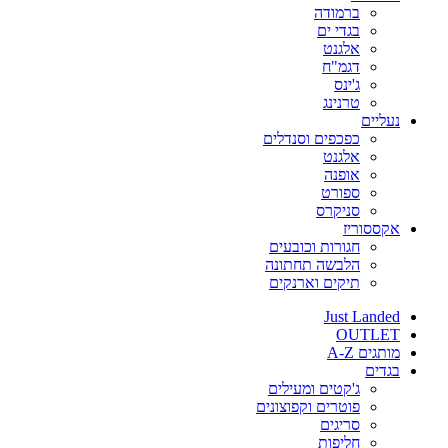
ברמודה
בגדי ים
אלגנט
דגמ"ח
ג'ינס
טרנינג
נעליים
כפכפים וסנדלים
אלגנט
אופנה
ספורט
סניקרס
אקססוריז
חגורות וכובעים
הלבשה תחתונה
תיקים וארנקים
Just Landed
OUTLET
מותגים A-Z
בגדים
ג'קטים ומעילים
פוטרים וקפוצונים
סריגים
חליפות