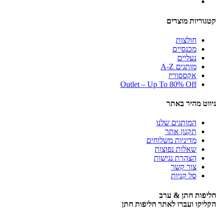
קטגוריות מוצרים
חולצות
מכנסיים
נעליים
מותגים A-Z
אקססוריז
Outlet – Up To 80% Off
ניווט מהיר באתר
המותגים שלנו
תקנון אתר
מדיניות משלוחים
שאלות נפוצות
הצהרת נגישות
צור קשר
סל קניות
חליפות חתן & ערב
הקליקו ועברו לאתר חליפות חתן