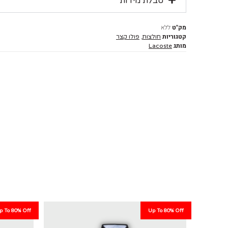
טבלת מידות
מק"ט
ללא
קטגוריות
,
חולצות
פולו קצר
מותג
Lacoste
p To 80% Off
Up To 80% Off