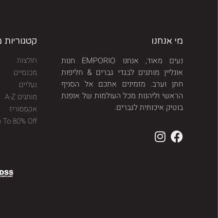
מי אנחנו
קטגוריות 
נעים מאוד, אנחנו EMPORIO חנות
חולצות
אונליין מותגים לבגדי גברים & חליפות
מכנסיים
חתן וערב. מזמינים אתכם אל הסניף
נעליים
הראשי וליהנות מכל העולמות של אופנת
מותגים A-Z
בוטיק איכותית לגברים.
אקססוריז
p To 80% Off