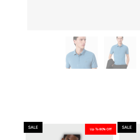
SALE
SALE
Up To 80% Off