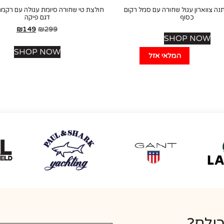
נה צווארון עגול שחורה עם סמל רקום
חולצת טי שחורה סיומת עגולה עם רקמת 
כסוף
דגם פיקה
₪
149
₪
299
SHOP NOW
SHOP NOW
המלאי אזל
כולם?