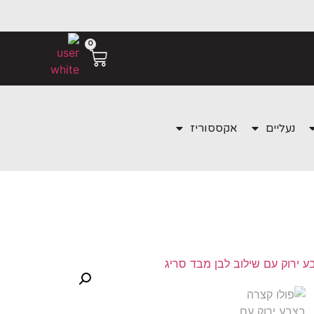
0
נעליים
אקססוריז