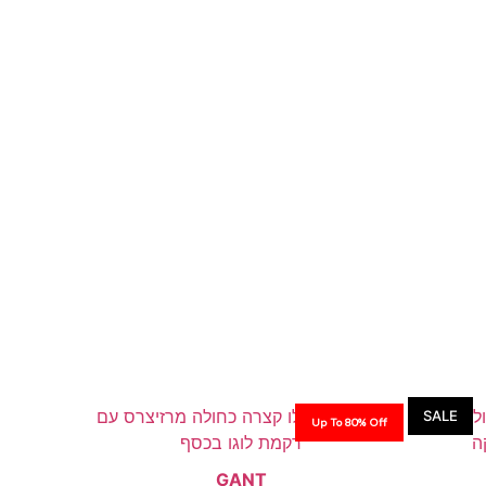
SALE
Up To 80% Off
GANT