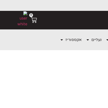
0
נעליים
אקססוריז