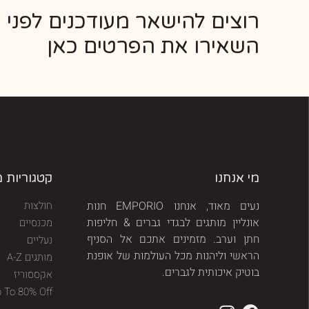
רוצים להישאר מעודכנים לפני 
השאירו את הפרטים כאן
מי אנחנו
קטגוריות 
נעים מאוד, אנחנו EMPORIO חנות
חולצות
אונליין מותגים לבגדי גברים & חליפות
מכנסיים
חתן וערב. מזמינים אתכם אל הסניף
נעליים
הראשי וליהנות מכל העולמות של אופנת
מותגים A-Z
בוטיק איכותית לגברים.
אקססוריז
p To 80% Off