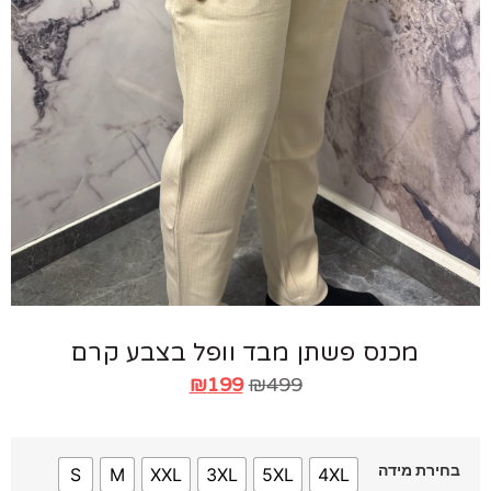
מכנס פשתן מבד וופל בצבע קרם
₪
199
₪
499
חירת מידה
S
M
XXL
3XL
5XL
4XL