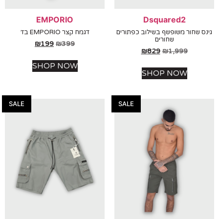
EMPORIO
Dsquared2
 שחור משופשף בשילוב כפתורים
דגמח קצר EMPORIO בז׳
שחורים
₪
199
₪
399
₪
829
₪
1,999
SHOP NOW
SHOP NOW
SALE
SALE