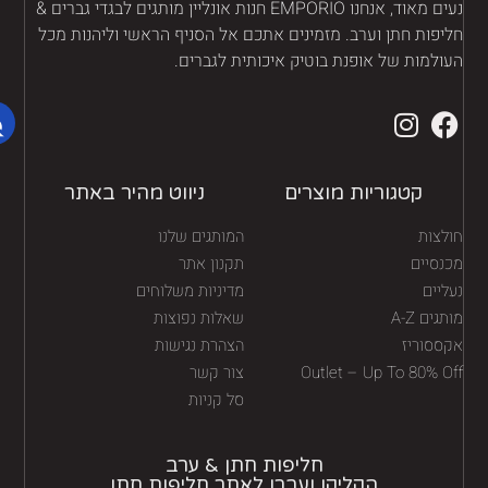
נעים מאוד, אנחנו EMPORIO חנות אונליין מותגים לבגדי גברים &
יפות חתן וערב. מזמינים אתכם אל הסניף הראשי וליהנות מכל
ולמות של אופנת בוטיק איכותית לגברים.
קטגוריות מוצרים
ניווט מהיר באתר
לצות
המותגים שלנו
נסיים
תקנון אתר
יים
מדיניות משלוחים
גים A-Z
שאלות נפוצות
ססוריז
הצהרת נגישות
Outlet – Up To 80% O
צור קשר
סל קניות
חליפות חתן & ערב
הקליקו ועברו לאתר חליפות חתן