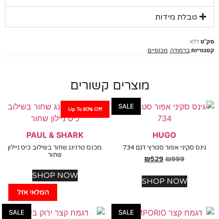
טבלת מידות
ללא
יות
,
ברמודה
מכנסיים
מוצרים קשורים
SALE
Up To 80% Off
PAUL & SHARK
HUGO
נס סקיני אפור סטרץ׳ דגם 734
מכנס טרנינג שחור בשילוב כיס ניילון
שחור
₪
529
₪
999
SHOP NOW
SHOP NOW
המלאי אזל
SALE
SALE