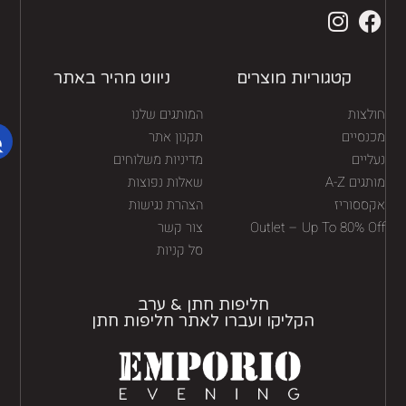
קטגוריות מוצרים
ניווט מהיר באתר
לצות
המותגים שלנו
נסיים
תקנון אתר
יים
מדיניות משלוחים
גים A-Z
שאלות נפוצות
ססוריז
הצהרת נגישות
Outlet – Up To 80% O
צור קשר
סל קניות
חליפות חתן & ערב
הקליקו ועברו לאתר חליפות חתן