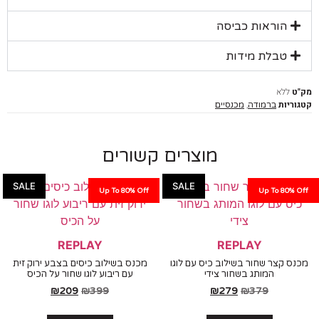
הוראות כביסה
טבלת מידות
ללא
יות
,
ברמודה
מכנסיים
מוצרים קשורים
SALE
SALE
Up To 80% Off
Up To 80%
REPLAY
REPLAY
 קצר שחור בשילוב כיס עם לוגו
מכנס בשילוב כיסים בצבע ירוק זית
המותג בשחור צידי
עם ריבוע לוגו שחור על הכיס
₪
209
₪
399
₪
279
₪
379