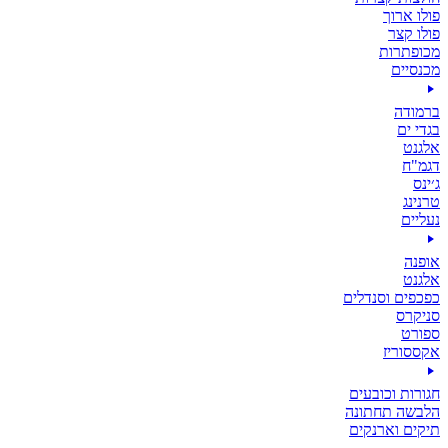
פולו ארוך
פולו קצר
מכופתרות
מכנסיים
ברמודה
בגדי ים
אלגנט
דגמ"ח
ג׳ינס
טרנינג
נעליים
אופנה
אלגנט
כפכפים וסנדלים
סניקרס
ספורט
אקססוריז
חגורות וכובעים
הלבשה תחתונה
תיקים וארנקים