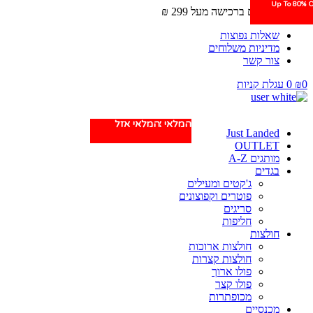
Up To 80% O
Up To 80% O
משלוחים חינם ברכישה מעל 299 ₪
שאלות נפוצות
מדיניות משלוחים
צור קשר
0
₪
0
עגלת קניות
המלאי אזל
המלאי אזל
Just Landed
OUTLET
מותגים A-Z
בגדים
ג'קטים ומעילים
פוטרים וקפוצונים
סריגים
חליפות
חולצות
חולצות ארוכות
חולצות קצרות
פולו ארוך
פולו קצר
מכופתרות
מכנסיים