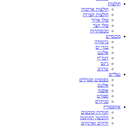
חולצות
חולצות ארוכות
חולצות קצרות
פולו ארוך
פולו קצר
מכופתרות
מכנסיים
ברמודה
בגדי ים
אלגנט
דגמ"ח
ג'ינס
טרנינג
נעליים
כפכפים וסנדלים
אלגנט
אופנה
ספורט
סניקרס
אקססוריז
חגורות וכובעים
הלבשה תחתונה
תיקים וארנקים