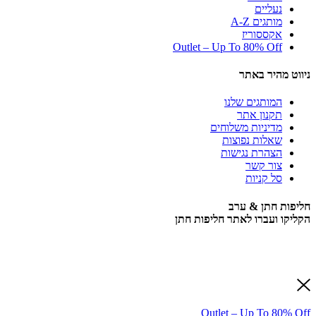
נעליים
מותגים A-Z
אקססוריז
Outlet – Up To 80% Off
ניווט מהיר באתר
המותגים שלנו
תקנון אתר
מדיניות משלוחים
שאלות נפוצות
הצהרת נגישות
צור קשר
סל קניות
חליפות חתן & ערב
הקליקו ועברו לאתר חליפות חתן
Outlet – Up To 80% Off