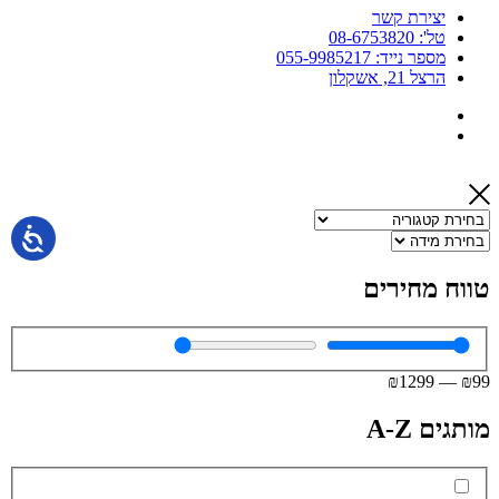
יצירת קשר
טל': 08-6753820
מספר נייד: 055-9985217
הרצל 21, אשקלון
טווח מחירים
₪
1299
—
₪
99
מותגים A-Z