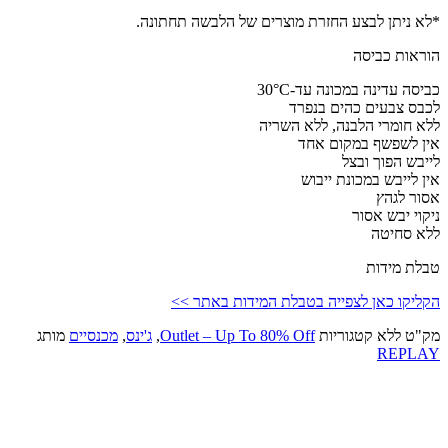
*לא ניתן לבצע החזרת מוצרים של הלבשה תחתונה.
הוראות כביסה
כביסה עדינה במכונה עד-30°C
לכבס צבעים כהים בנפרד
ללא חומרי הלבנה, ללא השריה
אין לשפשף במקום אחד
לייבש הפוך ובצל
אין לייבש במכונת ייבוש
אסור לגהץ
ניקוי יבש אסור
ללא סחיטה
טבלת מידות
הקליקו כאן לצפייה בטבלת המידות באתר >>
מק"ט
ללא
קטגוריות
Outlet – Up To 80% Off
,
ג'ינס
,
מכנסיים
מותג
REPLAY
Up To 80% Of