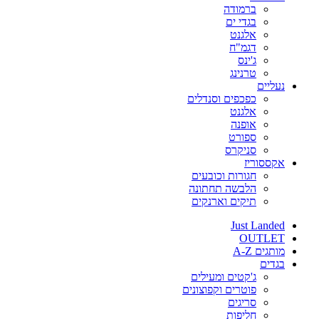
ברמודה
בגדי ים
אלגנט
דגמ"ח
ג'ינס
טרנינג
נעליים
כפכפים וסנדלים
אלגנט
אופנה
ספורט
סניקרס
אקססוריז
חגורות וכובעים
הלבשה תחתונה
תיקים וארנקים
Just Landed
OUTLET
מותגים A-Z
בגדים
ג'קטים ומעילים
פוטרים וקפוצונים
סריגים
חליפות