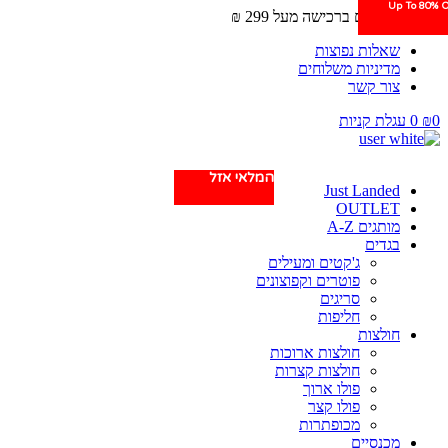
Up To 80% O
משלוחים חינם ברכישה מעל 299 ₪
שאלות נפוצות
מדיניות משלוחים
צור קשר
0
₪
0
עגלת קניות
המלאי אזל
Just Landed
OUTLET
מותגים A-Z
בגדים
ג'קטים ומעילים
פוטרים וקפוצונים
סריגים
חליפות
חולצות
חולצות ארוכות
חולצות קצרות
פולו ארוך
פולו קצר
מכופתרות
מכנסיים