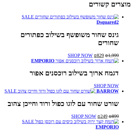
מוצרים קשורים
SALE
Dsquared2
גינס שחור משופשף בשילוב כפתורים
שחורים
1,999
₪
829
₪
המחיר
המחיר
SHOP NOW
למוצר
המקורי
הנוכחי
זה
EMPORIO
היה:
הוא:
יש
₪1,999.
₪829.
מספר
דגמח ארוך בשילוב רוכסנים אפור
סוגים.
ניתן
SHOP NOW
לבחור
SALE
BARROW
את
האפשרויות
שורט שחור עם לוגו כפול ורוד וחייכן צהוב
בעמוד
המוצר
899
₪
249
₪
המחיר
המחיר
SHOP NOW
למוצר
המקורי
הנוכחי
זה
SALE
היה:
EMPORIO
הוא:
יש
₪899.
₪249.
מספר