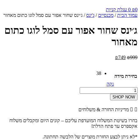
0
₪
0
עגלת קניות
עמוד הבית
/
מכנסיים
/
ג'ינס
/ ג׳ינס שחור אפור עם סמל לוגו כתום מאחור
ג׳ינס שחור אפור עם סמל לוגו כתום
מאחור
999
₪
749
₪
המחיר
המחיר
המקורי
הנוכחי
היה:
הוא:
38
₪749.
₪999.
בחירת מידה
נקה
כמות
של
SHOP NOW
ג׳ינס
שחור
מדיניות החזרה & משלוחים
אפור
עם
בחרו בשיטת המשלוח המועדפת עליכם – קונים היום ומקבלים משלוח
סמל
אקספרס עד פתח הדלת!
לוגו
כתום
*לא ניתן לבצע החזרת מוצרים של הלבשה תחתונה.