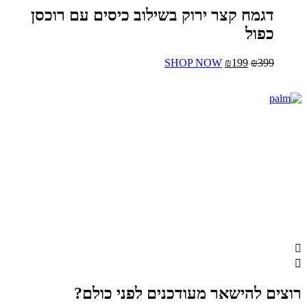
סוגים.
דגמח קצר ירוק בשילוב כיסים עם רוכסן
ניתן
כפול
לבחור
את
האפשרויות
399
₪
199
₪
המחיר
המחיר
SHOP NOW
למוצר
בעמוד
המקורי
הנוכחי
זה
המוצר
היה:
הוא:
יש
₪399.
₪199.
מספר
סוגים.
ניתן
לבחור
את
האפשרויות
בעמוד
המוצר
רוצים להישאר מעודכנים לפני כולם?