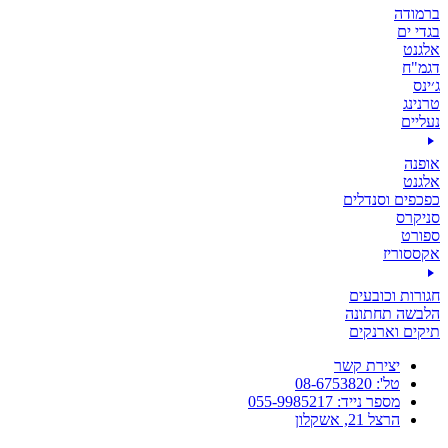
ברמודה
בגדי ים
אלגנט
דגמ"ח
ג׳ינס
טרנינג
נעליים
אופנה
אלגנט
כפכפים וסנדלים
סניקרס
ספורט
אקססוריז
חגורות וכובעים
הלבשה תחתונה
תיקים וארנקים
יצירת קשר
טל': 08-6753820
מספר נייד: 055-9985217
הרצל 21, אשקלון