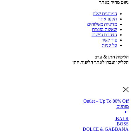
ניווט מהיר באתר
המותגים שלנו
תקנון אתר
מדיניות משלוחים
שאלות נפוצות
הצהרת נגישות
צור קשר
סל קניות
חליפות חתן & ערב
הקליקו ועברו לאתר חליפות חתן
Outlet – Up To 80% Off
מותגים
BALR.
BOSS
DOLCE & GABBANA