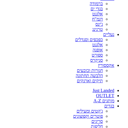
ברמודה
בגדי ים
אלגנט
דגמ"ח
ג'ינס
טרנינג
נעליים
כפכפים וסנדלים
אלגנט
אופנה
ספורט
סניקרס
אקססוריז
חגורות וכובעים
הלבשה תחתונה
תיקים וארנקים
Just Landed
OUTLET
מותגים A-Z
בגדים
ג'קטים ומעילים
פוטרים וקפוצונים
סריגים
חליפות