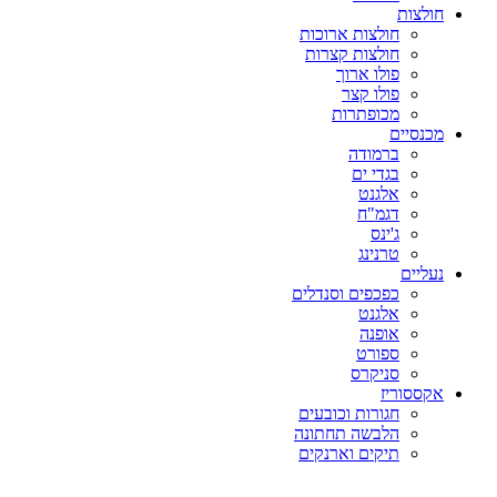
חולצות
חולצות ארוכות
חולצות קצרות
פולו ארוך
פולו קצר
מכופתרות
מכנסיים
ברמודה
בגדי ים
אלגנט
דגמ"ח
ג'ינס
טרנינג
נעליים
כפכפים וסנדלים
אלגנט
אופנה
ספורט
סניקרס
אקססוריז
חגורות וכובעים
הלבשה תחתונה
תיקים וארנקים