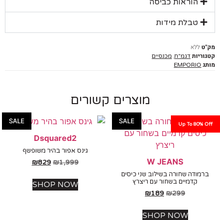
הוראות כביסה
טבלת מידות
ללא
יות
,
דגמ"ח
מכנסיים
EMPORIO
מוצרים קשורים
SALE
SALE
Up To 80%
Dsquared2
גינס אפור בהיר משופשף
W JEANS
₪
829
₪
1,999
ודה שחורה בשילוב שני כיסים
קדמיים בשחור עם ריצרץ
SHOP NOW
₪
189
₪
299
SHOP NOW