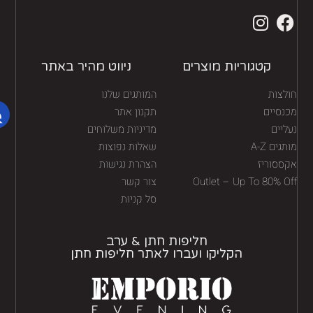
קטגוריות מוצרים
ניווט מהיר באתר
לצות
המותגים שלנו
נסיים
תקנון אתר
יים
מדיניות משלוחים
גים A-Z
שאלות נפוצות
ססוריז
הצהרת נגישות
Outlet – Up To 80% O
צור קשר
סל קניות
חליפות חתן & ערב
הקליקו ועברו לאתר חליפות חתן