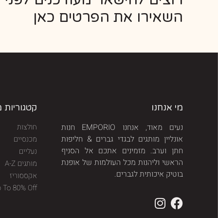
השאירו את הפרטים כאן
מי אנחנו
קטגוריות 
נעים מאוד, אנחנו EMPORIO חנות
חולצות
אונליין מותגים לבגדי גברים & חליפות
מכנסיים
חתן וערב. מזמינים אתכם אל הסניף
נעליים
הראשי וליהנות מכל העולמות של אופנת
מותגים A-Z
בוטיק איכותית לגברים.
אקססוריז
p To 80% Off