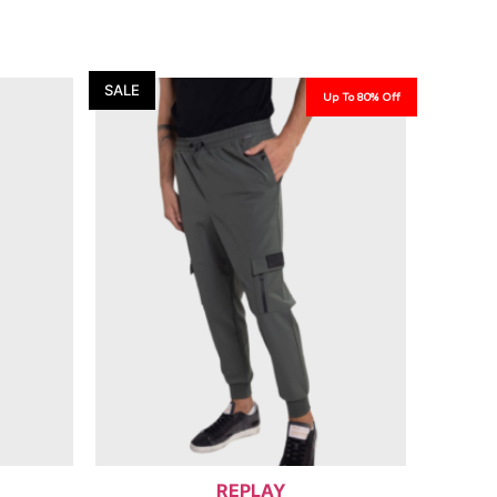
SALE
Up To 80% Off
REPLAY