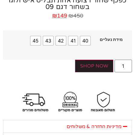
פכף שחור רצועה אחת תבליט איש ולוגו
בשחור דגם 09
₪
149
₪
450
מידת נעליים
45
43
42
41
40
SHOP NOW
מדיניות החזרה & משלוחים