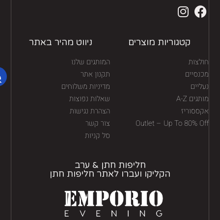
קטגוריות מוצרים
ניווט מהיר באתר
לצות
המותגים שלנו
נסיים
תקנון אתר
יים
מדיניות משלוחים
גים A-Z
שאלות נפוצות
ססוריז
הצהרת נגישות
Outlet – Up To 80% O
צור קשר
סל קניות
חליפות חתן & ערב
הקליקו ועברו לאתר חליפות חתן