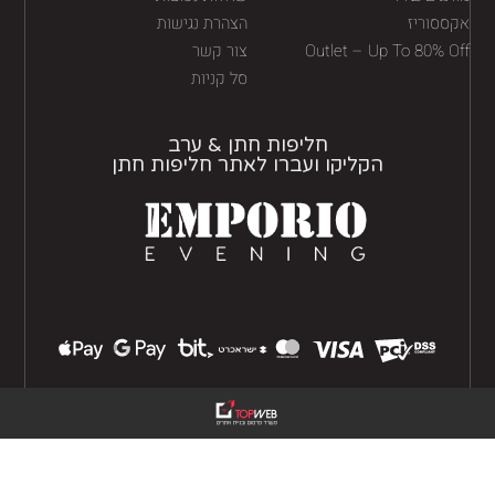
ססוריז
הצהרת נגישות
Outlet – Up To 80% O
צור קשר
סל קניות
חליפות חתן & ערב
הקליקו ועברו לאתר חליפות חתן