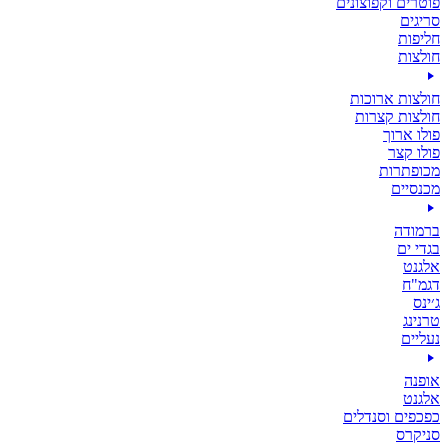
פוטרים וקפוצונים
סריגים
חליפות
חולצות
חולצות ארוכות
חולצות קצרות
פולו ארוך
פולו קצר
מכופתרות
מכנסיים
ברמודה
בגדי ים
אלגנט
דגמ"ח
ג׳ינס
טרנינג
נעליים
אופנה
אלגנט
כפכפים וסנדלים
סניקרס