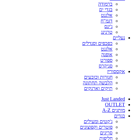
ברמודה
בגדי ים
אלגנט
דגמ"ח
ג'ינס
טרנינג
נעליים
כפכפים וסנדלים
אלגנט
אופנה
ספורט
סניקרס
אקססוריז
חגורות וכובעים
הלבשה תחתונה
תיקים וארנקים
Just Landed
OUTLET
מותגים A-Z
בגדים
ג'קטים ומעילים
פוטרים וקפוצונים
סריגים
חליפות