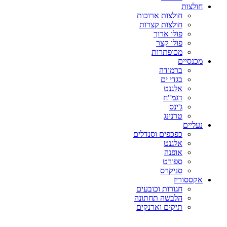
חולצות
חולצות ארוכות
חולצות קצרות
פולו ארוך
פולו קצר
מכופתרות
מכנסיים
ברמודה
בגדי ים
אלגנט
דגמ"ח
ג'ינס
טרנינג
נעליים
כפכפים וסנדלים
אלגנט
אופנה
ספורט
סניקרס
אקססוריז
חגורות וכובעים
הלבשה תחתונה
תיקים וארנקים