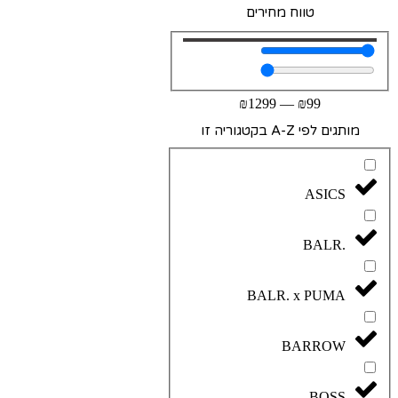
טווח מחירים
₪
1299
—
₪
99
מותגים לפי A-Z בקטגוריה זו
ASICS
BALR.
BALR. x PUMA
BARROW
BOSS