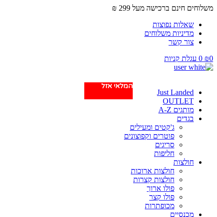
משלוחים חינם ברכישה מעל 299 ₪
שאלות נפוצות
מדיניות משלוחים
צור קשר
0
₪
0
עגלת קניות
המלאי אזל
המלאי אזל
Just Landed
OUTLET
מותגים A-Z
בגדים
ג'קטים ומעילים
פוטרים וקפוצונים
סריגים
חליפות
חולצות
חולצות ארוכות
חולצות קצרות
פולו ארוך
פולו קצר
מכופתרות
מכנסיים