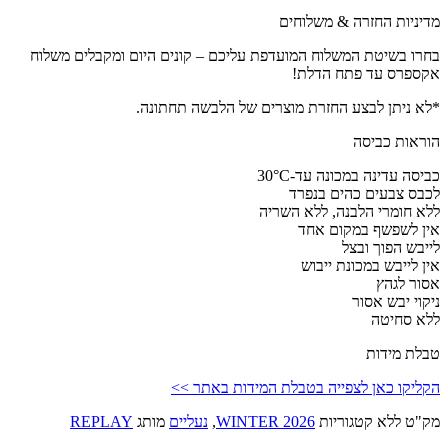
מדיניות החזרה & משלוחים
בחרו בשיטת המשלוח המועדפת עליכם – קונים היום ומקבלים משלוח
אקספרס עד פתח הדלת!
*לא ניתן לבצע החזרת מוצרים של הלבשה תחתונה.
הוראות כביסה
כביסה עדינה במכונה עד-30°C
לכבס צבעים כהים בנפרד
ללא חומרי הלבנה, ללא השריה
אין לשפשף במקום אחד
לייבש הפוך ובצל
אין לייבש במכונת ייבוש
אסור לגהץ
ניקוי יבש אסור
ללא סחיטה
טבלת מידות
הקליקו כאן לצפייה בטבלת המידות באתר >>
מק"ט
ללא
קטגוריות
WINTER 2026
,
נעליים
מותג
REPLAY