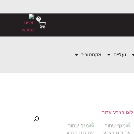
0
נעליים
אקססוריז