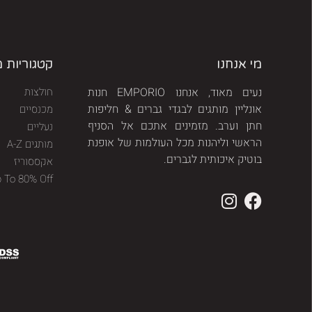
מי אנחנו
קטגוריות 
נעים מאוד, אנחנו EMPORIO חנות
חולצות
אונליין מותגים לבגדי גברים & חליפות
מכנסיים
חתן וערב. מזמינים אתכם אל הסניף
נעליים
הראשי וליהנות מכל העולמות של אופנת
מותגים A-Z
בוטיק איכותית לגברים.
אקססוריז
p To 80% Off