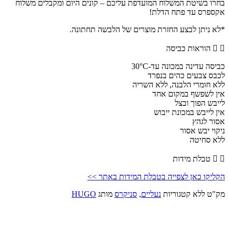
 המשלוח המועדפת עליכם – קונים היום ומקבלים משלוח
 פתח הדלת!
בצע החזרת מוצרים של הלבשה תחתונה.
ת כביסה
במכונה עד-30°C
ם כהים בנפרד
הלבנה, ללא השריה
 במקום אחד
 ובצל
מכונת ייבוש
סור
מידות
 לצפייה בטבלת המידות באתר >>
קטגוריות
נעליים
,
סניקרס
מותג
HUGO