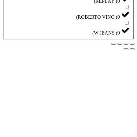
)
REPLAY
)
ROBERTO VINO
)
W JEANS