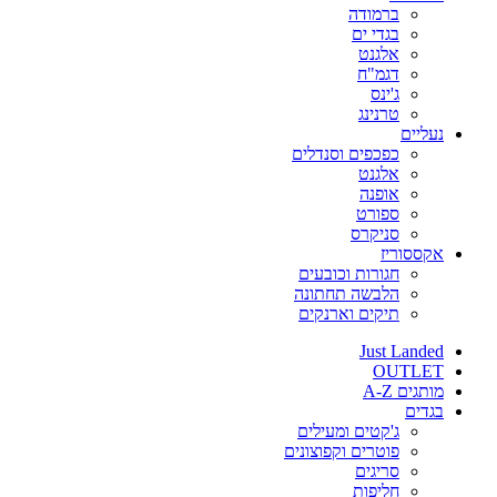
ברמודה
בגדי ים
אלגנט
דגמ"ח
ג'ינס
טרנינג
ים
כפכפים וסנדלים
אלגנט
אופנה
ספורט
סניקרס
וריז
חגורות וכובעים
הלבשה תחתונה
תיקים וארנקים
Just La
OUT
 A-Z
ם
ג'קטים ומעילים
פוטרים וקפוצונים
סריגים
חליפות