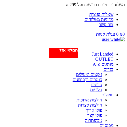
ם ברכישה מעל 299 ₪
ת נפוצות
יות משלוחים
קשר
קניות
המלאי אזל
המלאי אזל
המלאי אזל
Just La
OUT
 A-Z
ם
ג'קטים ומעילים
פוטרים וקפוצונים
סריגים
חליפות
ות
חולצות ארוכות
חולצות קצרות
פולו ארוך
פולו קצר
מכופתרות
יים