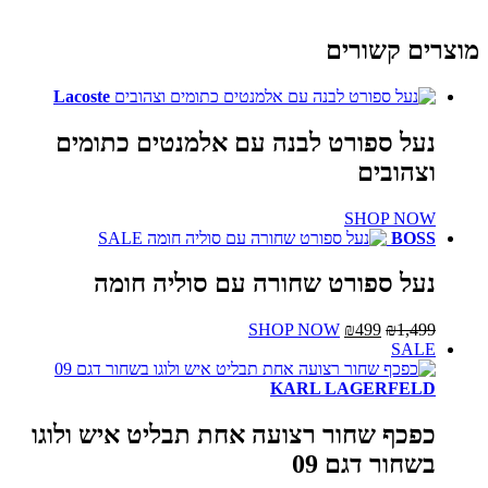
 קשורים
Lacoste
 ספורט לבנה עם אלמנטים כתומים
ובים
SHOP 
SALE
B
 ספורט שחורה עם סוליה חומה
המחיר
המחיר
למוצר
SHOP NOW
₪
499
₪
1
המקורי
הנוכחי
זה
S
היה:
הוא:
יש
₪1,499.
₪499.
מספר
KARL LAGERF
סוגים.
ניתן
ף שחור רצועה אחת תבליט איש ולוגו
לבחור
ור דגם 09
את
האפשרויות