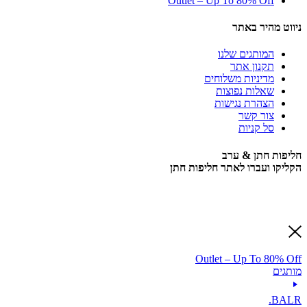
Outlet – Up To 80%
 באתר
גים שלנו
ן אתר
יות משלוחים
ת נפוצות
ת נגישות
קשר
ניות
ן & ערב
רו לאתר חליפות חתן
Outlet – Up 