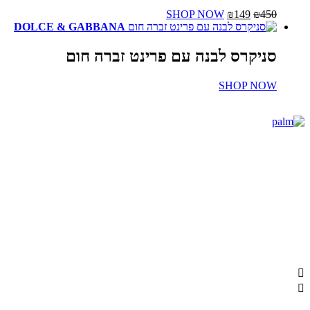
בעמוד
המחיר
המחיר
למוצר
SHOP NOW
₪
149
₪
המוצר
המקורי
הנוכחי
זה
DOLCE & GABBANA
היה:
הוא:
יש
₪450.
₪149.
מספר
קרס לבנה עם פרינט זברה חום
סוגים.
ניתן
SHOP 
לבחור
את
האפשרויות
בעמוד
המוצר