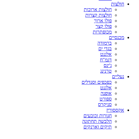
ות
חולצות ארוכות
חולצות קצרות
פולו ארוך
פולו קצר
מכופתרות
יים
ברמודה
בגדי ים
אלגנט
דגמ"ח
ג'ינס
טרנינג
ים
כפכפים וסנדלים
אלגנט
אופנה
ספורט
סניקרס
וריז
חגורות וכובעים
הלבשה תחתונה
תיקים וארנקים