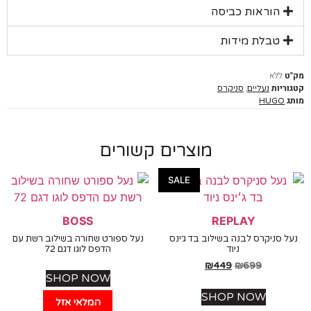
הוראות כביסה
טבלת מידות
ללא
יות
,
נעליים
סניקרס
HUGO
מוצרים קשורים
SALE
BOSS
REPLAY
 סניקרס לבנה בשילוב בד ג׳ינס
נעל ספורט שחורה בשילוב רשת עם
ניוד
הדפס לוגו דגם 72
₪
449
₪
699
SHOP NOW
SHOP NOW
המלאי אזל