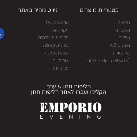
קטגוריות מוצרים
ניווט מהיר באתר
לצות
המותגים שלנו
נסיים
תקנון אתר
יים
מדיניות משלוחים
גים A-Z
שאלות נפוצות
ססוריז
הצהרת נגישות
Outlet – Up To 80% O
צור קשר
סל קניות
חליפות חתן & ערב
הקליקו ועברו לאתר חליפות חתן