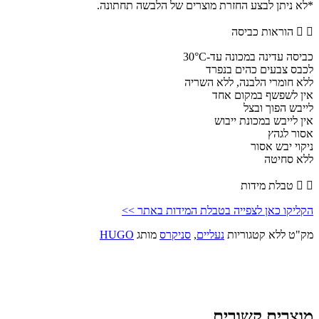
לוגו
*לא ניתן לבצע החזרת מוצרים של הלבשה תחתונה.
טון
על
הוראות כביסה
טון
כביסה עדינה במכונה עד-30°C
לכבס צבעים כהים בנפרד
ללא חומרי הלבנה, ללא השריה
אין לשפשף במקום אחד
לייבש הפוך ובצל
אין לייבש במכונת ייבוש
אסור לגהץ
ניקוי יבש אסור
ללא סחיטה
טבלת מידות
הקליקו כאן לצפייה בטבלת המידות באתר >>
מק"ט
ללא
קטגוריות
נעליים
,
סניקרס
מותג
HUGO
מוצרים קשורים