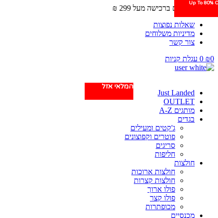
Up To 80% O
משלוחים חינם ברכישה מעל 299 ₪
שאלות נפוצות
מדיניות משלוחים
צור קשר
0
₪
0
עגלת קניות
המלאי אזל
Just Landed
OUTLET
מותגים A-Z
בגדים
ג'קטים ומעילים
פוטרים וקפוצונים
סריגים
חליפות
חולצות
חולצות ארוכות
חולצות קצרות
פולו ארוך
פולו קצר
מכופתרות
מכנסיים