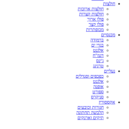
חולצות
חולצות ארוכות
חולצות קצרות
פולו ארוך
פולו קצר
מכופתרות
מכנסיים
ברמודה
בגדי ים
אלגנט
דגמ"ח
ג'ינס
טרנינג
נעליים
כפכפים וסנדלים
אלגנט
אופנה
ספורט
סניקרס
אקססוריז
חגורות וכובעים
הלבשה תחתונה
תיקים וארנקים