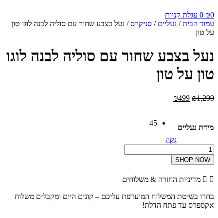
0
₪
0
עגלת קניות
עמוד הבית
/
נעליים
/
סניקרס
/ נעל בצבע שחור עם סוליה לבנה לוגו טון
על טון
נעל בצבע שחור עם סוליה לבנה לוגו
טון על טון
המחיר
המחיר
₪
499
₪
1,299
המקורי
הנוכחי
היה:
הוא:
45
₪499.
₪1,299.
מידת נעליים
נקה
כמות
של
SHOP NOW
נעל
בצבע
מדיניות החזרה & משלוחים
שחור
עם
בחרו בשיטת המשלוח המועדפת עליכם – קונים היום ומקבלים משלוח
סוליה
אקספרס עד פתח הדלת!
לבנה