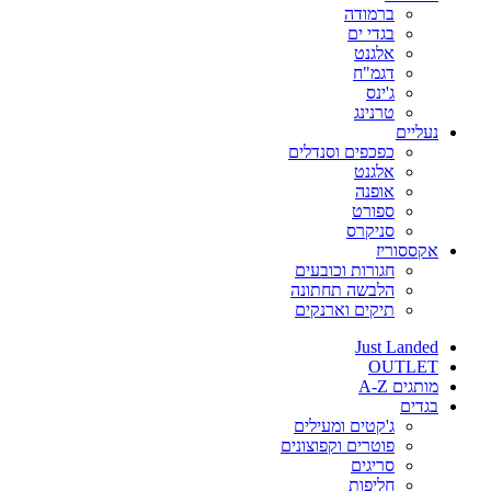
ברמודה
בגדי ים
אלגנט
דגמ"ח
ג'ינס
טרנינג
נעליים
כפכפים וסנדלים
אלגנט
אופנה
ספורט
סניקרס
אקססוריז
חגורות וכובעים
הלבשה תחתונה
תיקים וארנקים
Just Landed
OUTLET
מותגים A-Z
בגדים
ג'קטים ומעילים
פוטרים וקפוצונים
סריגים
חליפות