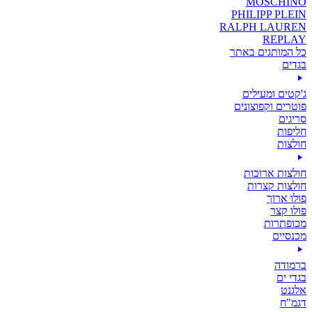
MOSCHINO
PHILIPP PLEIN
RALPH LAUREN
REPLAY
כל המותגים באתר
בגדים
ג'קטים ומעילים
פוטרים וקפוצונים
סריגים
חליפות
חולצות
חולצות ארוכות
חולצות קצרות
פולו ארוך
פולו קצר
מכופתרות
מכנסיים
ברמודה
בגדי ים
אלגנט
דגמ"ח