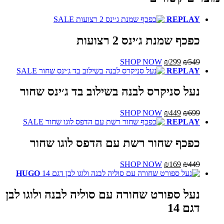
SALE
REPLAY
כפכף שמנת ג׳ינס 2 רצועות
המחיר
המחיר
למוצר
SHOP NOW
₪
299
₪
549
המקורי
הנוכחי
זה
SALE
REPLAY
היה:
הוא:
יש
₪549.
₪299.
מספר
נעל סניקרס לבנה בשילוב בד ג׳ינס שחור
סוגים.
ניתן
המחיר
המחיר
למוצר
SHOP NOW
₪
449
₪
699
לבחור
המקורי
הנוכחי
זה
SALE
REPLAY
את
היה:
הוא:
יש
האפשרויות
₪699.
₪449.
מספר
כפכף שחור רשת עם הדפס לוגו שחור
בעמוד
סוגים.
המוצר
ניתן
המחיר
המחיר
למוצר
SHOP NOW
₪
169
₪
449
לבחור
המקורי
הנוכחי
זה
HUGO
את
היה:
הוא:
יש
האפשרויות
₪449.
₪169.
מספר
נעל ספורט שחורה עם סוליה לבנה ולוגו לבן
בעמוד
סוגים.
המוצר
דגם 14
ניתן
לבחור