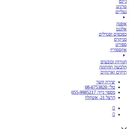
ג׳ינס
טרנינג
נעליים
אופנה
אלגנט
כפכפים וסנדלים
סניקרס
ספורט
אקססוריז
חגורות וכובעים
הלבשה תחתונה
תיקים וארנקים
יצירת קשר
טל': 08-6753820
מספר נייד: 055-9985217
הרצל 21, אשקלון