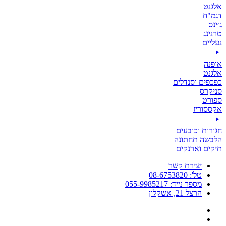
אלגנט
דגמ"ח
ג׳ינס
טרנינג
נעליים
אופנה
אלגנט
כפכפים וסנדלים
סניקרס
ספורט
אקססוריז
חגורות וכובעים
הלבשה תחתונה
תיקים וארנקים
יצירת קשר
טל': 08-6753820
מספר נייד: 055-9985217
הרצל 21, אשקלון