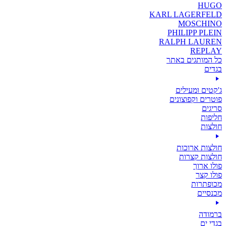
HUGO
KARL LAGERFELD
MOSCHINO
PHILIPP PLEIN
RALPH LAUREN
REPLAY
כל המותגים באתר
בגדים
ג'קטים ומעילים
פוטרים וקפוצונים
סריגים
חליפות
חולצות
חולצות ארוכות
חולצות קצרות
פולו ארוך
פולו קצר
מכופתרות
מכנסיים
ברמודה
בגדי ים