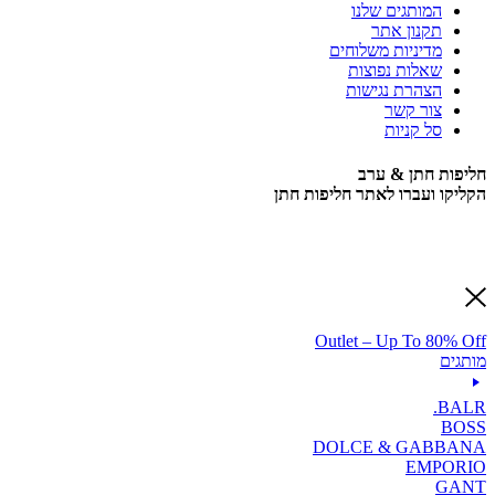
המותגים שלנו
תקנון אתר
מדיניות משלוחים
שאלות נפוצות
הצהרת נגישות
צור קשר
סל קניות
חליפות חתן & ערב
הקליקו ועברו לאתר חליפות חתן
Outlet – Up To 80% Off
מותגים
BALR.
BOSS
DOLCE & GABBANA
EMPORIO
GANT