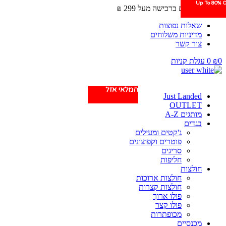
Up To 80% O
משלוחים חינם ברכישה מעל 299 ₪
שאלות נפוצות
מדיניות משלוחים
צור קשר
0
₪
0
עגלת קניות
המלאי אזל
המלאי אזל
המלאי אזל
Just Landed
OUTLET
מותגים A-Z
בגדים
ג'קטים ומעילים
פוטרים וקפוצונים
סריגים
חליפות
חולצות
חולצות ארוכות
חולצות קצרות
פולו ארוך
פולו קצר
מכופתרות
מכנסיים