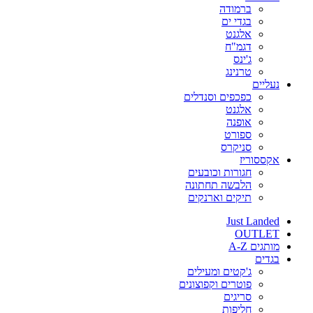
ברמודה
בגדי ים
אלגנט
דגמ"ח
ג'ינס
טרנינג
נעליים
כפכפים וסנדלים
אלגנט
אופנה
ספורט
סניקרס
אקססוריז
חגורות וכובעים
הלבשה תחתונה
תיקים וארנקים
Just Landed
OUTLET
מותגים A-Z
בגדים
ג'קטים ומעילים
פוטרים וקפוצונים
סריגים
חליפות