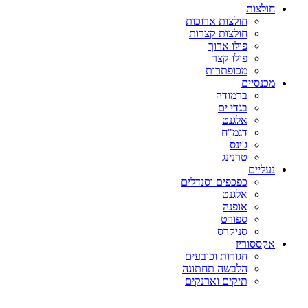
חולצות
חולצות ארוכות
חולצות קצרות
פולו ארוך
פולו קצר
מכופתרות
מכנסיים
ברמודה
בגדי ים
אלגנט
דגמ"ח
ג'ינס
טרנינג
נעליים
כפכפים וסנדלים
אלגנט
אופנה
ספורט
סניקרס
אקססוריז
חגורות וכובעים
הלבשה תחתונה
תיקים וארנקים