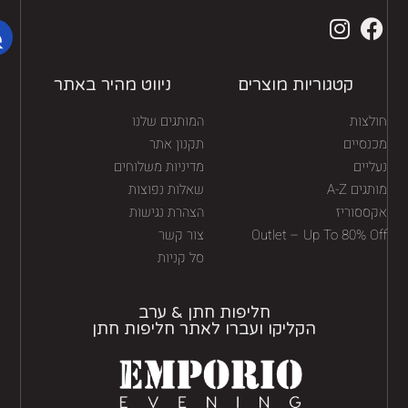
קטגוריות מוצרים
ניווט מהיר באתר
לצות
המותגים שלנו
נסיים
תקנון אתר
יים
מדיניות משלוחים
גים A-Z
שאלות נפוצות
ססוריז
הצהרת נגישות
Outlet – Up To 80% O
צור קשר
סל קניות
חליפות חתן & ערב
הקליקו ועברו לאתר חליפות חתן