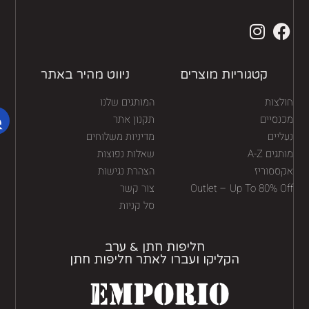
קטגוריות מוצרים
ניווט מהיר באתר
לצות
המותגים שלנו
נסיים
תקנון אתר
יים
מדיניות משלוחים
גים A-Z
שאלות נפוצות
ססוריז
הצהרת נגישות
Outlet – Up To 80% O
צור קשר
סל קניות
חליפות חתן & ערב
הקליקו ועברו לאתר חליפות חתן