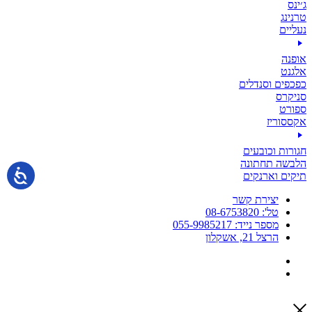
ג׳ינס
טרנינג
נעליים
אופנה
אלגנט
כפכפים וסנדלים
סניקרס
ספורט
אקססוריז
חגורות וכובעים
הלבשה תחתונה
תיקים וארנקים
יצירת קשר
טל': 08-6753820
מספר נייד: 055-9985217
הרצל 21, אשקלון