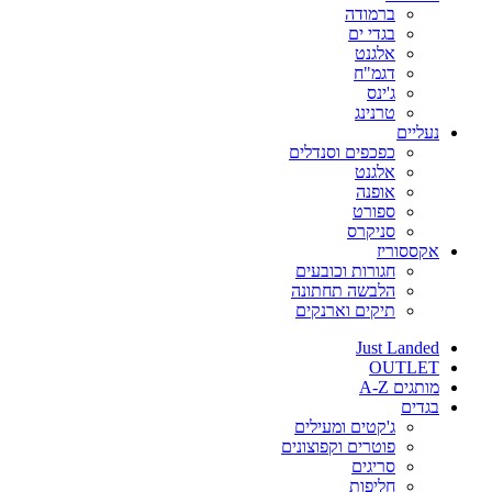
ברמודה
בגדי ים
אלגנט
דגמ"ח
ג'ינס
טרנינג
נעליים
כפכפים וסנדלים
אלגנט
אופנה
ספורט
סניקרס
אקססוריז
חגורות וכובעים
הלבשה תחתונה
תיקים וארנקים
Just Landed
OUTLET
מותגים A-Z
בגדים
ג'קטים ומעילים
פוטרים וקפוצונים
סריגים
חליפות