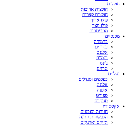
חולצות
חולצות ארוכות
חולצות קצרות
פולו ארוך
פולו קצר
מכופתרות
מכנסיים
ברמודה
בגדי ים
אלגנט
דגמ"ח
ג'ינס
טרנינג
נעליים
כפכפים וסנדלים
אלגנט
אופנה
ספורט
סניקרס
אקססוריז
חגורות וכובעים
הלבשה תחתונה
תיקים וארנקים