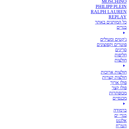
MOSCHINO
PHILIPP PLEIN
RALPH LAUREN
REPLAY
כל המותגים באתר
בגדים
ג'קטים ומעילים
פוטרים וקפוצונים
סריגים
חליפות
חולצות
חולצות ארוכות
חולצות קצרות
פולו ארוך
פולו קצר
מכופתרות
מכנסיים
ברמודה
בגדי ים
אלגנט
דגמ"ח