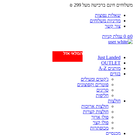
משלוחים חינם ברכישה מעל 299 ₪
שאלות נפוצות
מדיניות משלוחים
צור קשר
0
₪
0
עגלת קניות
המלאי אזל
Just Landed
OUTLET
מותגים A-Z
בגדים
ג'קטים ומעילים
פוטרים וקפוצונים
סריגים
חליפות
חולצות
חולצות ארוכות
חולצות קצרות
פולו ארוך
פולו קצר
מכופתרות
מכנסיים