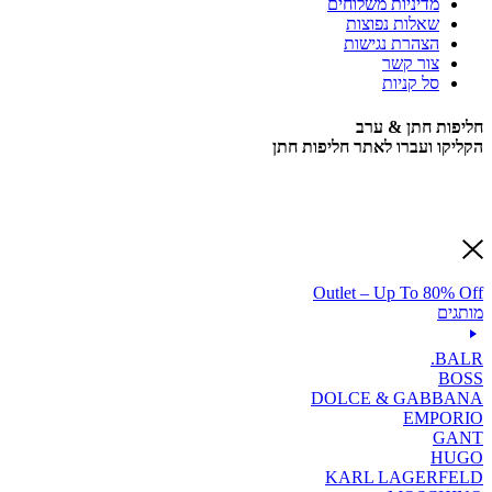
מדיניות משלוחים
שאלות נפוצות
הצהרת נגישות
צור קשר
סל קניות
חליפות חתן & ערב
הקליקו ועברו לאתר חליפות חתן
Outlet – Up To 80% Off
מותגים
BALR.
BOSS
DOLCE & GABBANA
EMPORIO
GANT
HUGO
KARL LAGERFELD