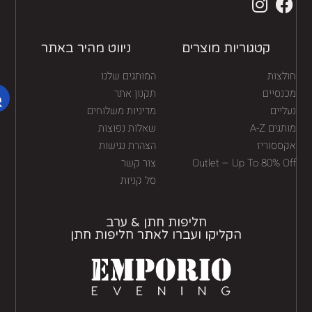
קטגוריות מוצרים
ניווט מהיר באתר
לצות
המותגים שלנו
נסיים
תקנון אתר
יים
מדיניות משלוחים
גים A-Z
שאלות נפוצות
ססוריז
הצהרת נגישות
Outlet – Up To 80% O
צור קשר
סל קניות
חליפות חתן & ערב
הקליקו ועברו לאתר חליפות חתן