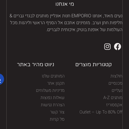
מי אנחנו
נעים מאוד, אנחנו EMPORIO חנות אונליין מותגים לבגדי גברים &
יפות חתן וערב. מזמינים אתכם אל הסניף הראשי וליהנות מכל
ולמות של אופנת בוטיק איכותית לגברים.
קטגוריות מוצרים
ניווט מהיר באתר
לצות
המותגים שלנו
נסיים
תקנון אתר
יים
מדיניות משלוחים
גים A-Z
שאלות נפוצות
ססוריז
הצהרת נגישות
Outlet – Up To 80% O
צור קשר
סל קניות