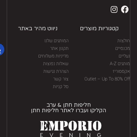
קטגוריות מוצרים
ניווט מהיר באתר
לצות
המותגים שלנו
נסיים
תקנון אתר
יים
מדיניות משלוחים
גים A-Z
שאלות נפוצות
ססוריז
הצהרת נגישות
Outlet – Up To 80% O
צור קשר
סל קניות
חליפות חתן & ערב
הקליקו ועברו לאתר חליפות חתן