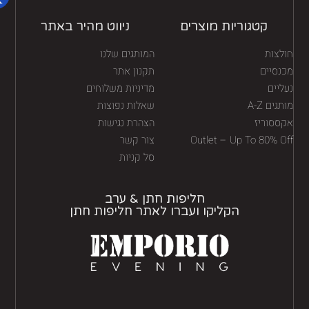
קטגוריות מוצרים
ניווט מהיר באתר
לצות
המותגים שלנו
נסיים
תקנון אתר
יים
מדיניות משלוחים
גים A-Z
שאלות נפוצות
ססוריז
הצהרת נגישות
Outlet – Up To 80% O
צור קשר
סל קניות
חליפות חתן & ערב
הקליקו ועברו לאתר חליפות חתן