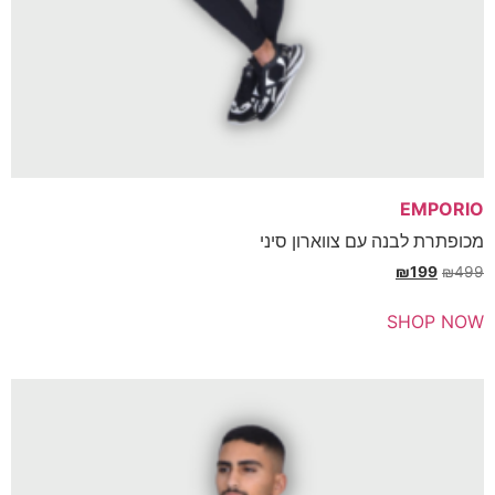
E
בנה עם צווארון סיני
₪
SH