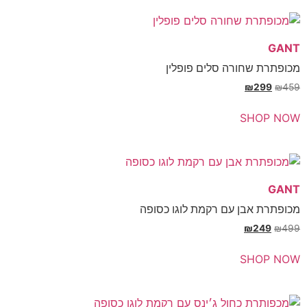
חורה סלים פופלין
₪
SH
בן עם רקמת לוגו כסופה
₪
SH