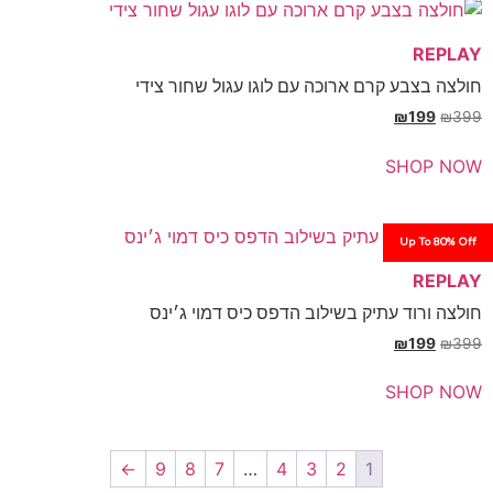
ע קרם ארוכה עם לוגו עגול שחור צידי
₪
SH
Up
ד עתיק בשילוב הדפס כיס דמוי ג׳ינס
₪
SH
←
9
8
7
…
4
3
2
1