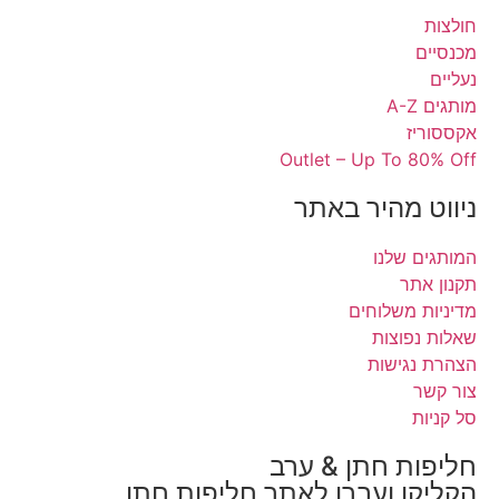
ז
Outlet – Up To 
 מהיר באתר
 שלנו
ר
משלוחים
פוצות
גישות
ת חתן & ערב
ו ועברו לאתר חליפות חתן