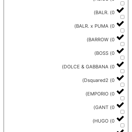
)
BALR.
)
BALR. x PUMA
)
BARROW
)
BOSS
)
DOLCE & GABBANA
)
Dsquared2
)
EMPORIO
)
GANT
)
HUGO