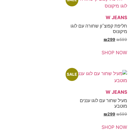
צ׳ון שחורה עם לוגו
₪
SH
SALE
עם לוגו עננים
₪
SH