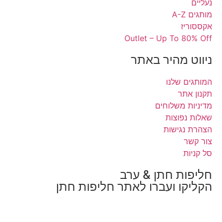
ז
Outlet – Up To 
 מהיר באתר
 שלנו
ר
משלוחים
פוצות
גישות
ת חתן & ערב
ו ועברו לאתר חליפות חתן