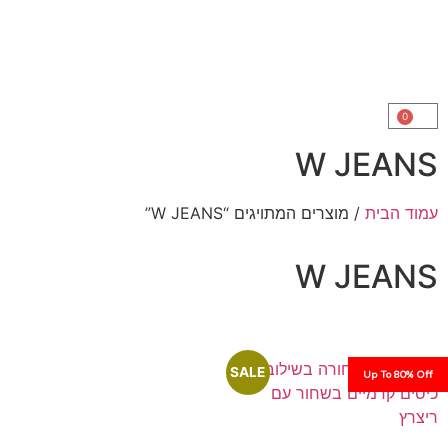
W J
ת
/ מוצרים המתויגים “W JEANS”
W J
SALE
Up