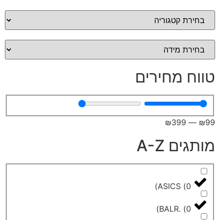
מחירים
₪
39
A-Z
)
ASICS
)
BALR.