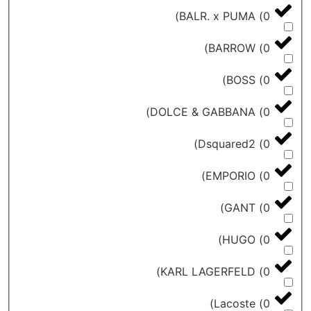
)
BALR. x PUMA
)
BARROW
)
BOSS
)
DOLCE & GABBANA
)
Dsquared2
)
EMPORIO
)
GANT
)
HUGO
)
KARL LAGERFELD
)
Lacoste