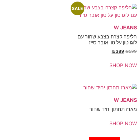
SALE
רה בצבע שחור עם
 טון אובר סייז
₪
SH
ן יחיד שחור
SH