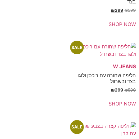
₪
SH
SALE
רה עם רוכסן ולוגו
ול
₪
SH
SALE