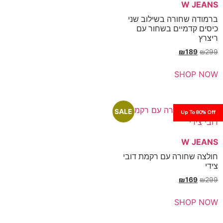
ורה בשילוב שני
יים בשחור עם
₪
SH
SALE
Up
רה עם רקמת דובי
₪
SH