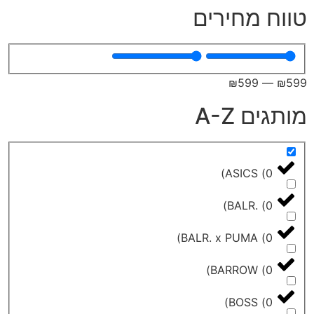
מחירים
₪
599
A-Z
)
ASICS
)
BALR.
)
BALR. x PUMA
)
BARROW
)
BOSS