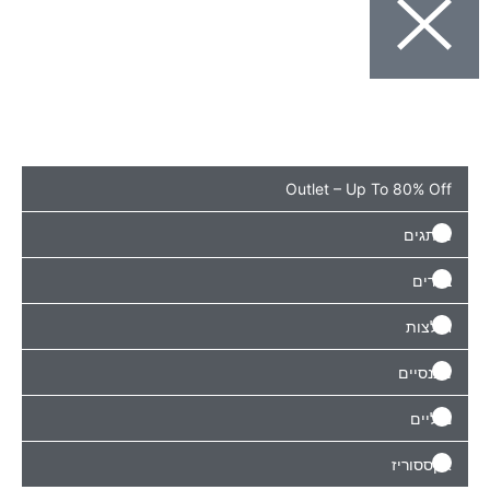
Outlet – Up To 8
ם
יז