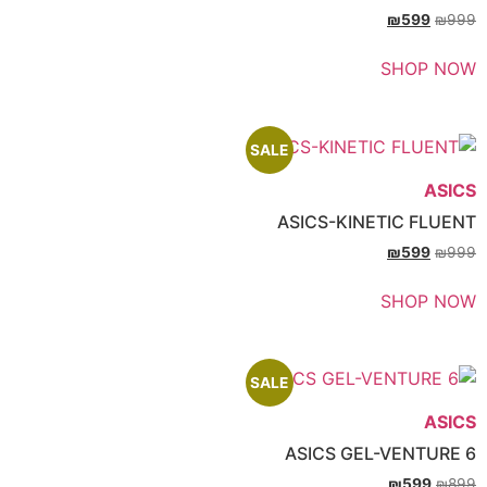
₪
SH
SALE
ASICS-KINETIC
₪
SH
SALE
ASICS GEL-VE
₪