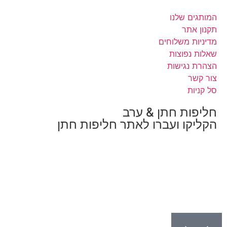
 שלנו
ר
משלוחים
פוצות
גישות
ת חתן & ערב
ו ועברו לאתר חליפות חתן