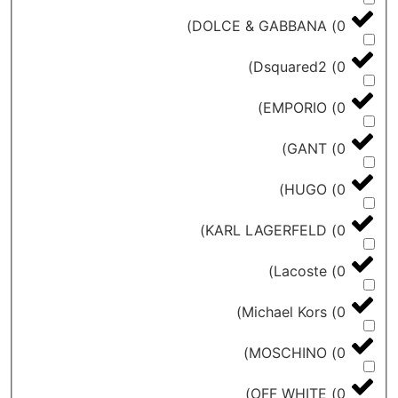
)
DOLCE & GABBANA
)
Dsquared2
)
EMPORIO
)
GANT
)
HUGO
)
KARL LAGERFELD
)
Lacoste
)
Michael Kors
)
MOSCHINO
)
OFF WHITE