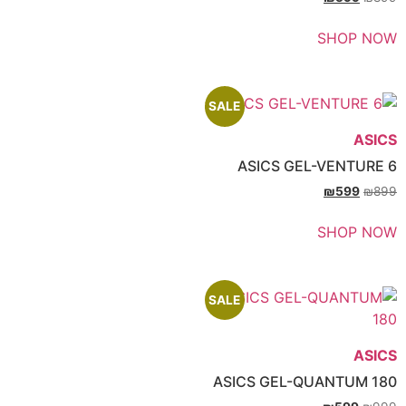
SH
SALE
ASICS GEL-VE
₪
SH
SALE
ASICS GEL-QUAN