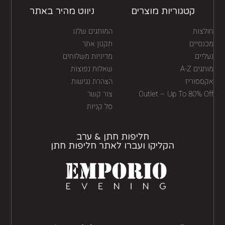
קטגוריות מוצרים
ניווט מהיר באתר
לצות
המותגים שלנו
נסיים
תקנון אתר
יים
מדיניות משלוחים
גים A-Z
שאלות נפוצות
ססוריז
הצהרת נגישות
Outlet – Up To 80% O
צור קשר
סל קניות
חליפות חתן & ערב
הקליקו ועברו לאתר חליפות חתן