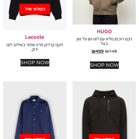
המלאי אזל
HUGO
Lacoste
ט רוכסן מלא עם לוגו טון על טון
בצד
ז׳קט קרדיגן סריג שחור בשילוב לוגו
ירוק
₪
499
₪
749
SHOP NOW
SHOP NOW