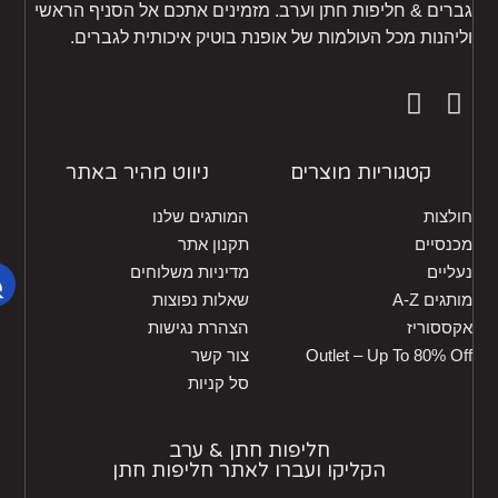
רים & חליפות חתן וערב. מזמינים אתכם אל הסניף הראשי
יהנות מכל העולמות של אופנת בוטיק איכותית לגברים.
קטגוריות מוצרים
ניווט מהיר באתר
לצות
המותגים שלנו
נסיים
תקנון אתר
ליים
מדיניות משלוחים
גים A-Z
שאלות נפוצות
ססוריז
הצהרת נגישות
Outlet – Up To 80% O
צור קשר
סל קניות
חליפות חתן & ערב
הקליקו ועברו לאתר חליפות חתן