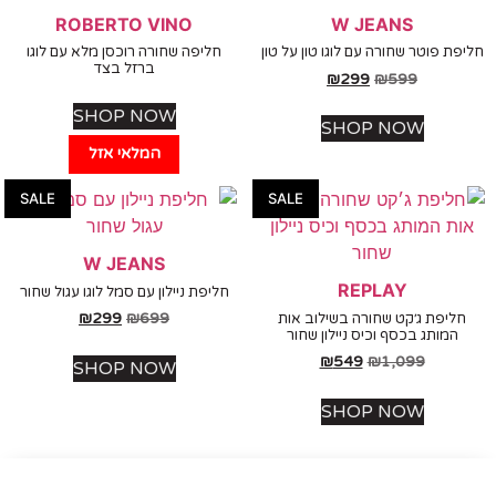
ROBERTO VINO
W JEANS
 פוטר שחורה עם לוגו טון על טון
חליפה שחורה רוכסן מלא עם לוגו
ברזל בצד
₪
299
₪
599
SHOP NOW
SHOP NOW
המלאי אזל
SALE
SALE
W JEANS
REPLAY
חליפת ניילון עם סמל לוגו עגול שחור
₪
299
₪
699
יפת ג׳קט שחורה בשילוב אות
מותג בכסף וכיס ניילון שחור
₪
549
₪
1,099
SHOP NOW
SHOP NOW