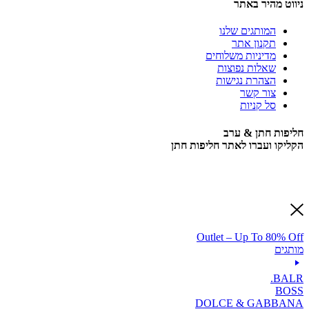
ניווט מהיר באתר
המותגים שלנו
תקנון אתר
מדיניות משלוחים
שאלות נפוצות
הצהרת נגישות
צור קשר
סל קניות
חליפות חתן & ערב
הקליקו ועברו לאתר חליפות חתן
Outlet – Up To 80% Off
מותגים
BALR.
BOSS
DOLCE & GABBANA