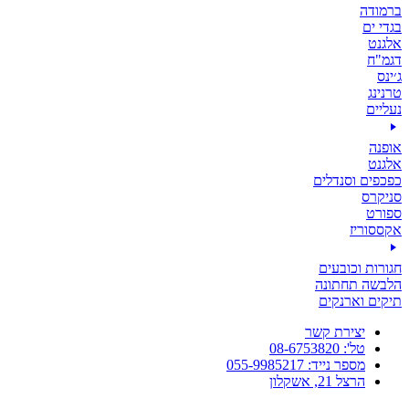
ברמודה
בגדי ים
אלגנט
דגמ"ח
ג׳ינס
טרנינג
נעליים
אופנה
אלגנט
כפכפים וסנדלים
סניקרס
ספורט
אקססוריז
חגורות וכובעים
הלבשה תחתונה
תיקים וארנקים
יצירת קשר
טל': 08-6753820
מספר נייד: 055-9985217
הרצל 21, אשקלון