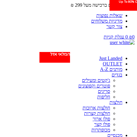
Up To 80% O
Up To 80% O
משלוחים חינם ברכישה מעל 299 ₪
שאלות נפוצות
מדיניות משלוחים
צור קשר
0
₪
0
עגלת קניות
המלאי אזל
Just Landed
OUTLET
מותגים A-Z
בגדים
ג'קטים ומעילים
פוטרים וקפוצונים
סריגים
חליפות
חולצות
חולצות ארוכות
חולצות קצרות
פולו ארוך
פולו קצר
מכופתרות
מכנסיים