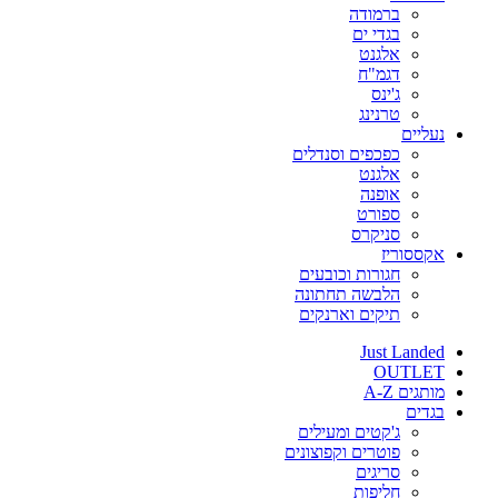
ברמודה
בגדי ים
אלגנט
דגמ"ח
ג'ינס
טרנינג
נעליים
כפכפים וסנדלים
אלגנט
אופנה
ספורט
סניקרס
אקססוריז
חגורות וכובעים
הלבשה תחתונה
תיקים וארנקים
Just Landed
OUTLET
מותגים A-Z
בגדים
ג'קטים ומעילים
פוטרים וקפוצונים
סריגים
חליפות