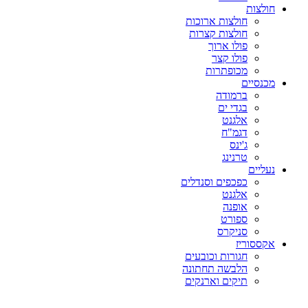
חולצות
חולצות ארוכות
חולצות קצרות
פולו ארוך
פולו קצר
מכופתרות
מכנסיים
ברמודה
בגדי ים
אלגנט
דגמ"ח
ג'ינס
טרנינג
נעליים
כפכפים וסנדלים
אלגנט
אופנה
ספורט
סניקרס
אקססוריז
חגורות וכובעים
הלבשה תחתונה
תיקים וארנקים