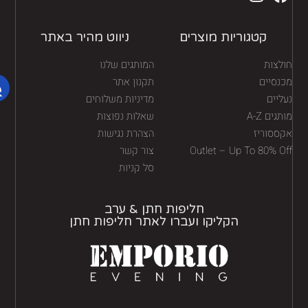
קטגוריות מוצרים
ניווט מהיר באתר
לצות
המותגים שלנו
נסיים
תקנון אתר
יים
מדיניות משלוחים
גים A-Z
שאלות נפוצות
ססוריז
הצהרת נגישות
Outlet – Up To 80% O
צור קשר
סל קניות
חליפות חתן & ערב
הקליקו ועברו לאתר חליפות חתן