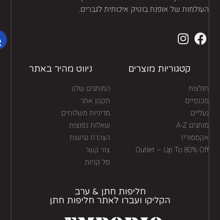
ולמות של אופנת בוטיק איכותית לגברים.
קטגוריות מוצרים
ניווט מהיר באתר
לצות
המותגים שלנו
נסיים
תקנון אתר
יים
מדיניות משלוחים
גים A-Z
שאלות נפוצות
ססוריז
הצהרת נגישות
Outlet – Up To 80% O
צור קשר
סל קניות
חליפות חתן & ערב
הקליקו ועברו לאתר חליפות חתן