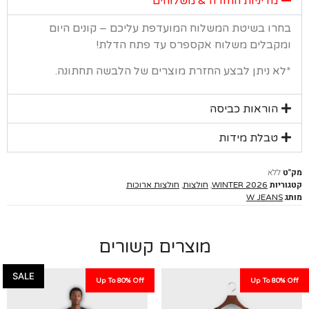
מדיניות החזרה & משלוחים
רו בשיטת המשלוח המועדפת עליכם – קונים היום
קבלים משלוח אקספרס עד פתח הדלת!
א ניתן לבצע החזרת מוצרים של הלבשה תחתונה.
הוראות כביסה
טבלת מידות
ללא
יות
,
,
WINTER 2026
חולצות
חולצות ארוכות
W JEANS
מוצרים קשורים
SALE
Up To 80% Off
Up To 80%