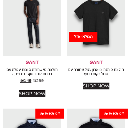
המלאי אזל
GANT
GANT
ת כותנה צווארון עגול שחורה עם
חולצת טי שחורה סיומת עגולה עם
סמל רקום כסוף
רקמת לוגו כסוף דגם פיקה
₪
149
₪
299
SHOP NOW
SHOP NOW
Up To 80% Off
Up To 80%