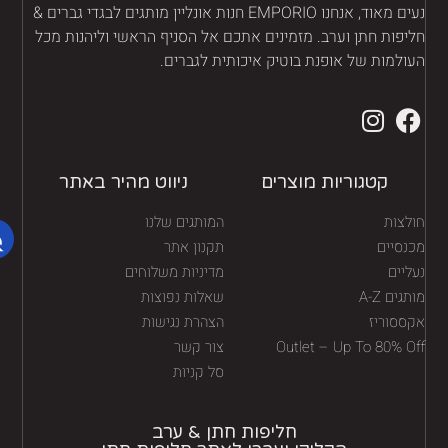
נעים מאוד, אנחנו EMPORIO חנות אונליין מותגים לבגדי גברים &
יפות חתן וערב. מזמינים אתכם אל הסניף הראשי וליהנות מכל
ולמות של אופנת בוטיק איכותית לגברים.
קטגוריות מוצרים
ניווט מהיר באתר
לצות
המותגים שלנו
נסיים
תקנון אתר
יים
מדיניות משלוחים
גים A-Z
שאלות נפוצות
ססוריז
הצהרת נגישות
Outlet – Up To 80% O
צור קשר
סל קניות
חליפות חתן & ערב