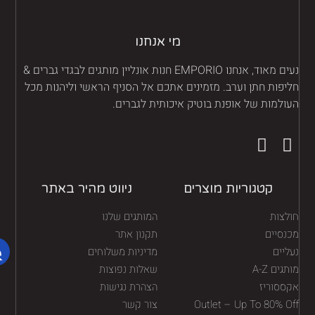
מי אנחנו
נעים מאוד, אנחנו EMPORIO חנות אונליין מותגים לבגדי גברים &
יפות חתן וערב. מזמינים אתכם אל הסניף הראשי וליהנות מכל
ולמות של אופנת בוטיק איכותית לגברים.
קטגוריות מוצרים
ניווט מהיר באתר
לצות
המותגים שלנו
נסיים
תקנון אתר
יים
מדיניות משלוחים
גים A-Z
שאלות נפוצות
ססוריז
הצהרת נגישות
Outlet – Up To 80% O
צור קשר