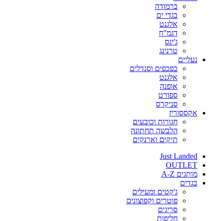
ברמודה
בגדי ים
אלגנט
דגמ"ח
ג'ינס
טרנינג
נעליים
כפכפים וסנדלים
אלגנט
אופנה
ספורט
סניקרס
אקססוריז
חגורות וכובעים
הלבשה תחתונה
תיקים וארנקים
Just Landed
OUTLET
מותגים A-Z
בגדים
ג'קטים ומעילים
פוטרים וקפוצונים
סריגים
חליפות