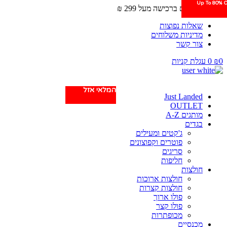
Up To 80% O
משלוחים חינם ברכישה מעל 299 ₪
שאלות נפוצות
מדיניות משלוחים
צור קשר
0
₪
0
עגלת קניות
המלאי אזל
Just Landed
OUTLET
מותגים A-Z
בגדים
ג'קטים ומעילים
פוטרים וקפוצונים
סריגים
חליפות
חולצות
חולצות ארוכות
חולצות קצרות
פולו ארוך
פולו קצר
מכופתרות
מכנסיים