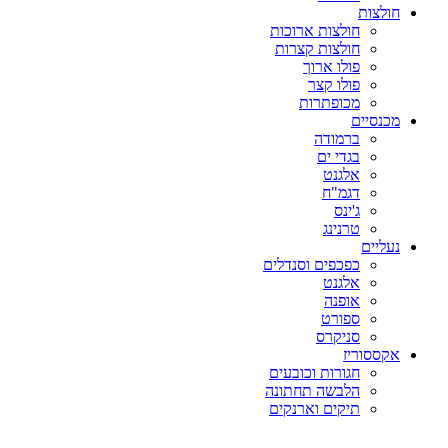
חולצות
חולצות ארוכות
חולצות קצרות
פולו ארוך
פולו קצר
מכופתרות
מכנסיים
ברמודה
בגדי ים
אלגנט
דגמ"ח
ג'ינס
טרנינג
נעליים
כפכפים וסנדלים
אלגנט
אופנה
ספורט
סניקרס
אקססוריז
חגורות וכובעים
הלבשה תחתונה
תיקים וארנקים