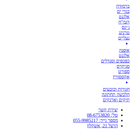
ברמודה
בגדי ים
אלגנט
דגמ"ח
ג׳ינס
טרנינג
נעליים
אופנה
אלגנט
כפכפים וסנדלים
סניקרס
ספורט
אקססוריז
חגורות וכובעים
הלבשה תחתונה
תיקים וארנקים
יצירת קשר
טל': 08-6753820
מספר נייד: 055-9985217
הרצל 21, אשקלון