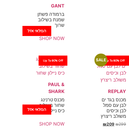
GANT
ברמודה פשתן
שמנת בשילוב
שרוך
המלאי אזל
SHOP NOW
SALE
Up To 80% Off
Up To 80% Off
PAUL &
SHARK
REPLAY
מכנס בגד ים
מכנס טרנינג
לבן עם סמל
שחור בשילוב
המלאי אזל
לבן וכיסים
כיס ניילון שחור
משולב ריצרץ
SHOP NOW
₪
209
₪
299