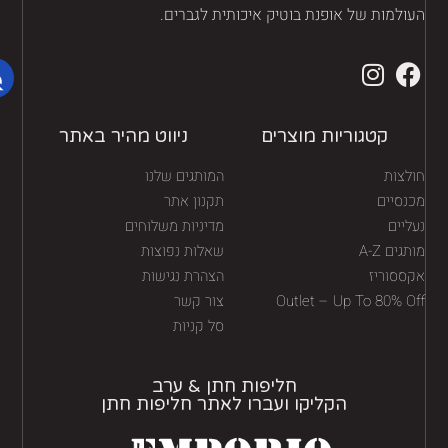
ולמות של אופנת בוטיק איכותית לגברים.
קטגוריות מוצרים
ניווט מהיר באתר
לצות
המותגים שלנו
נסיים
תקנון אתר
יים
מדיניות משלוחים
גים A-Z
שאלות נפוצות
ססוריז
הצהרת נגישות
Outlet – Up To 80% O
צור קשר
סל קניות
חליפות חתן & ערב
הקליקו ועברו לאתר חליפות חתן